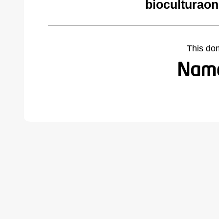
bioculturaon
This do